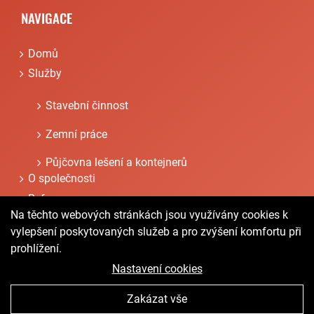
NAVIGACE
Domů
Služby
Stavební činnost
Zemní práce
Půjčovna lešení a kontejnerů
O společnosti
Reference
Na těchto webových stránkách jsou využívány cookies k
Kontakty
vylepšení poskytovaných služeb a pro zvýšení komfortu při
prohlížení.
Nastavení cookies
Zakázat vše